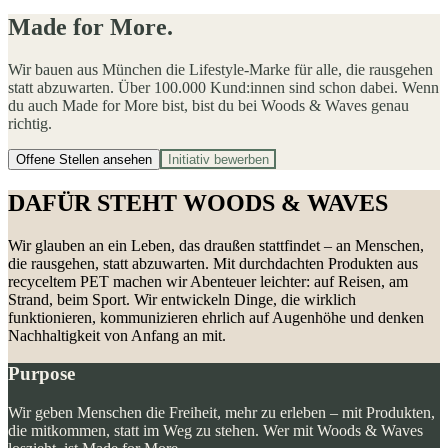
Made for More.
Wir bauen aus München die Lifestyle-Marke für alle, die rausgehen
statt abzuwarten. Über 100.000 Kund:innen sind schon dabei. Wenn
du auch Made for More bist, bist du bei Woods & Waves genau
richtig.
Offene Stellen ansehen
Initiativ bewerben
DAFÜR STEHT WOODS & WAVES
Wir glauben an ein Leben, das draußen stattfindet – an Menschen,
die rausgehen, statt abzuwarten. Mit durchdachten Produkten aus
recyceltem PET machen wir Abenteuer leichter: auf Reisen, am
Strand, beim Sport. Wir entwickeln Dinge, die wirklich
funktionieren, kommunizieren ehrlich auf Augenhöhe und denken
Nachhaltigkeit von Anfang an mit.
Purpose
Wir geben Menschen die Freiheit, mehr zu erleben – mit Produkten,
die mitkommen, statt im Weg zu stehen. Wer mit Woods & Waves